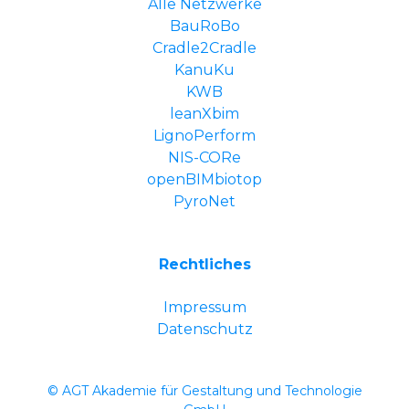
Alle Netzwerke
BauRoBo
Cradle2Cradle
KanuKu
KWB
leanXbim
LignoPerform
NIS-CORe
openBIMbiotop
PyroNet
Rechtliches
Impressum
Datenschutz
© AGT Akademie für Gestaltung und Technologie